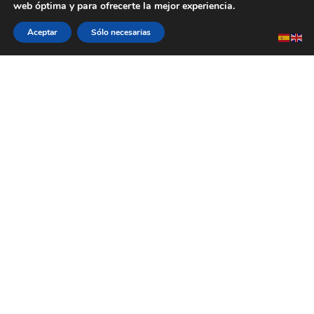
web óptima y para ofrecerte la mejor experiencia.
Aceptar
Sólo necesarias
Muebles de Oficina para una Productividad
Excepcional
Descubre nuestra línea de mobiliario ergonómico y
funcional, diseñado para maximizar la eficiencia y
el confort en tu entorno laboral.
Equipa y acondiciona tu